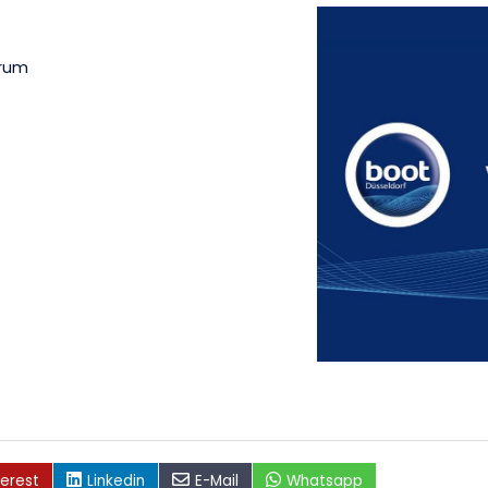
rum
terest
Linkedin
E-Mail
Whatsapp