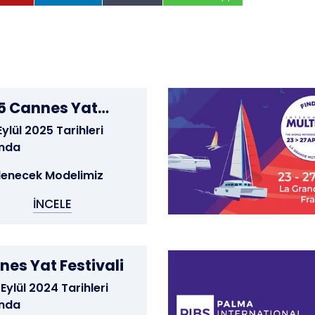
5 Cannes Yat
ivali
Eylül 2025 Tarihleri
ında
lenecek Modelimiz
İNCELE
es Yat Festivali
 Eylül 2024 Tarihleri
ında