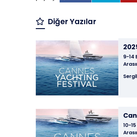
Diğer Yazılar
202
Fest
9-14 
Aras
Sergi
Cann
10-15
Aras