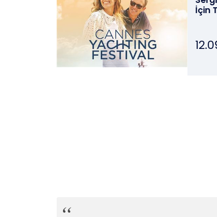
Serg
İçin 
12.