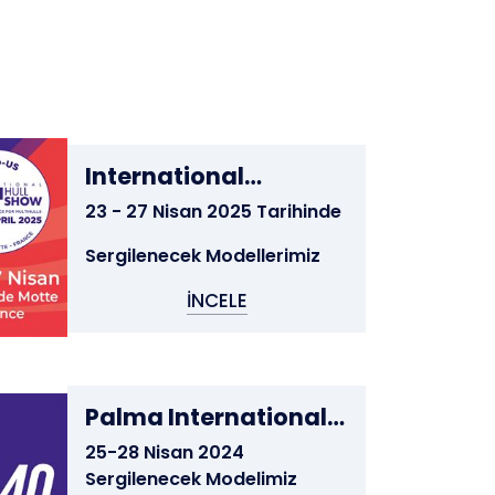
International
Multihull Boat Show
23 - 27 Nisan 2025 Tarihinde
2025
Sergilenecek Modellerimiz
İNCELE
Palma International
Boat Show
25-28 Nisan 2024
Sergilenecek Modelimiz