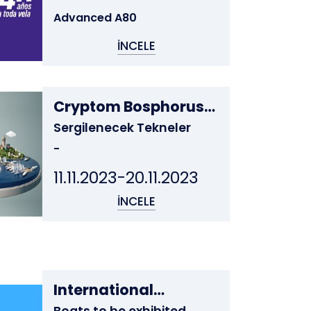
Advanced A80
İNCELE
Cryptom Bosphorus
Boat Show
Sergilenecek Tekneler
-
11.11.2023-20.11.2023
İNCELE
International
Multihull Show