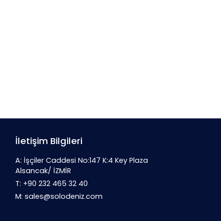
.
İletişim Bilgileri
A: İşçiler Caddesi No:147 K:4 Key Plaza
Alsancak/ İZMİR
T: +90 232 465 32 40
M: sales@solodeniz.com