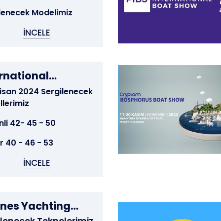
lenecek Modelimiz
İNCELE
rnational
ihull Boat Show
isan 2024 Sergilenecek
lerimiz
nli 42- 45 - 50
 40 - 46 - 53
İNCELE
nes Yachting
ival